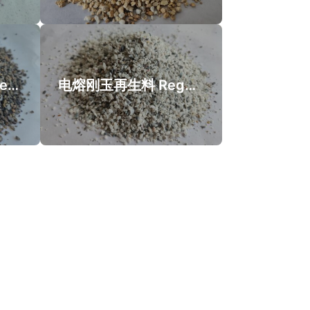
水洗硅莫颗再生料 Recycled Mullite-SiC Bricks
电熔刚玉再生料 Regenerated Fused corundum