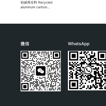
铝碳再生料 Recycled
aluminum carbon
sand
微信
WhatsApp